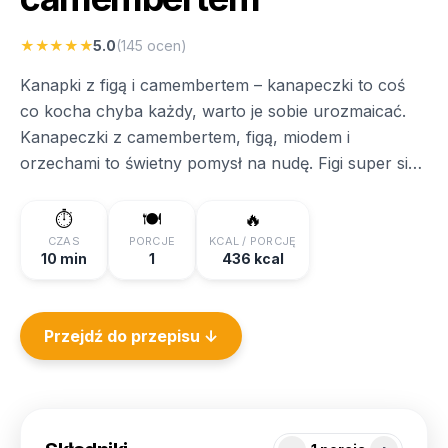
★★★★★
5.0
(
145
ocen)
Kanapki z figą i camembertem – kanapeczki to coś
co kocha chyba każdy, warto je sobie urozmaicać.
Kanapeczki z camembertem, figą, miodem i
orzechami to świetny pomysł na nudę. Figi super się
komponują z serami, serkiem wiejskim czy ricottą,
bardzo polecam! Zajadając każdy kęs doznajemy
⏱️
🍽️
🔥
różnych smaków, które świetnie się ze sobą łączą.
CZAS
PORCJE
KCAL / PORCJĘ
10 min
1
436 kcal
Warto pokombinować …
Przejdź do przepisu ↓