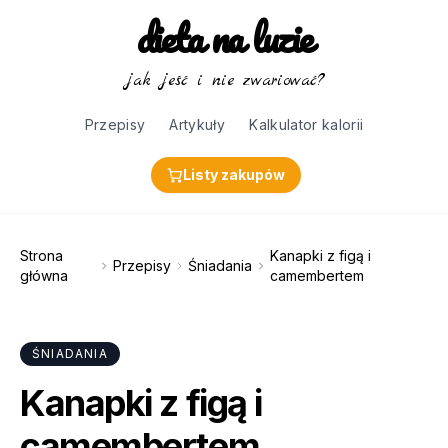
dieta na luzie
jak jeść i nie zwariować?
Przepisy
Artykuły
Kalkulator kalorii
Listy zakupów
Strona
Kanapki z figą i
Przepisy
Śniadania
główna
camembertem
ŚNIADANIA
Kanapki z figą i
camembertem