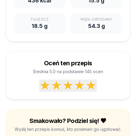
436 kcal
15.5 g
TŁUSZCZ
WĘGLOWODANY
18.5 g
54.3 g
Oceń ten przepis
Średnia 5.0 na podstawie 145 ocen
★
★
★
★
★
Smakowało? Podziel się! 🧡
Wyślij ten przepis komuś, kto powinien go ugotować.