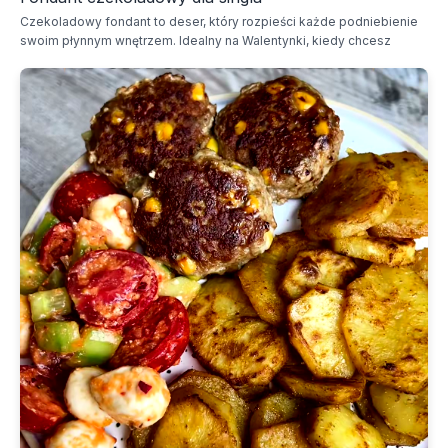
Czekoladowy fondant to deser, który rozpieści każde podniebienie
swoim płynnym wnętrzem. Idealny na Walentynki, kiedy chcesz
zafundować sobie chwilę przyjemności.