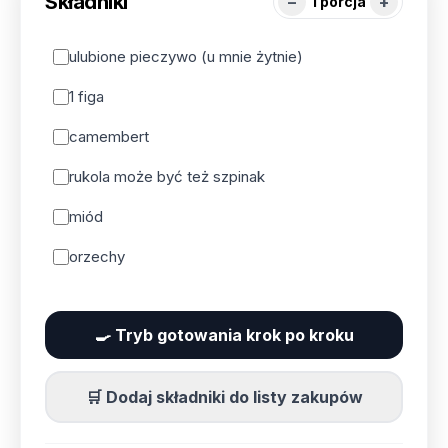
Składniki
−
+
1
porcja
ulubione pieczywo (u mnie żytnie)
1 figa
camembert
rukola może być też szpinak
miód
orzechy
🍳 Tryb gotowania krok po kroku
🛒 Dodaj składniki do listy zakupów