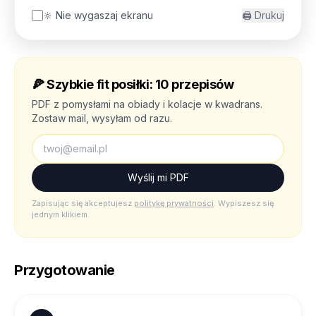
🔆 Nie wygaszaj ekranu
🖨️ Drukuj
🍕
Szybkie fit posiłki: 10 przepisów
PDF z pomysłami na obiady i kolacje w kwadrans.
Zostaw mail, wysyłam od razu.
Wyślij mi PDF
Zapisując się akceptujesz
politykę prywatności
. Wypiszesz się
jednym klikiem.
Przygotowanie