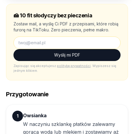
🍰
10 fit słodyczy bez pieczenia
Zostaw mail, a wyślę Ci PDF z przepisami, które robią
furorę na TikToku. Zero pieczenia, pełne makro.
Wyślij mi PDF
Zapisując się akceptujesz
politykę prywatności
. Wypiszesz się
jednym klikiem.
Przygotowanie
Owsianka
1
W naczyniu szklankę płatków zalewamy
gorącą wodą lub mlekiem i zostawiamy aż