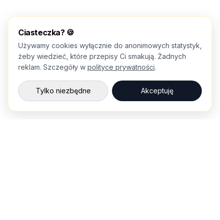
Ciasteczka? 🍪
Używamy cookies wyłącznie do anonimowych statystyk,
żeby wiedzieć, które przepisy Ci smakują. Żadnych
reklam. Szczegóły w
polityce prywatności
.
Tylko niezbędne
Akceptuję
💌
Nowe przepisy prosto na maila
Co dwa tygodnie: nowości z rolek i sezonowe pomysły.
Zapisuję się