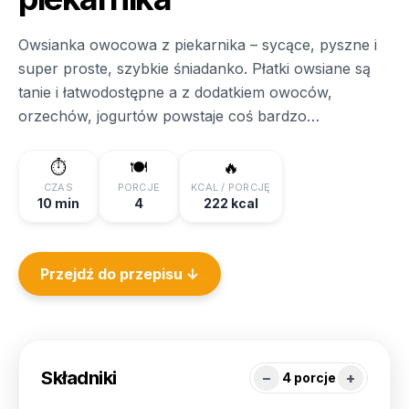
Owsianka owocowa z piekarnika – sycące, pyszne i
super proste, szybkie śniadanko. Płatki owsiane są
tanie i łatwodostępne a z dodatkiem owoców,
orzechów, jogurtów powstaje coś bardzo
apetycznego. Owsianka owocowa z piekarnika
Składniki płatki owsiane (szklanka) 2 szklanki wody
⏱️
🍽️
🔥
lub mleka (krowie lub roślinne np kokos lub migdał)
CZAS
PORCJE
KCAL / PORCJĘ
10 min
4
222 kcal
ulubione owoce (banan, jabłko, maliny, jagody,
truskawki) …
Przejdź do przepisu ↓
Składniki
−
+
4
porcje