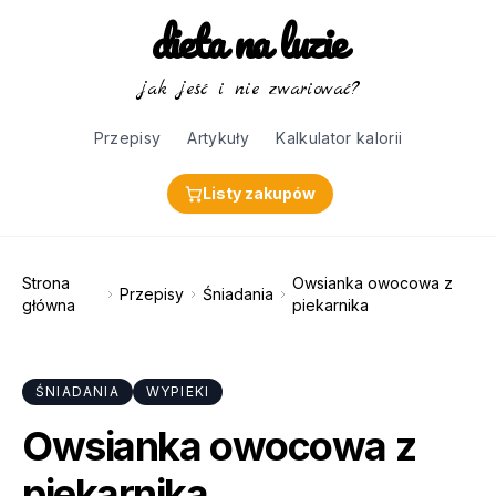
dieta na luzie
jak jeść i nie zwariować?
Przepisy
Artykuły
Kalkulator kalorii
Listy zakupów
Strona
Owsianka owocowa z
Przepisy
Śniadania
główna
piekarnika
ŚNIADANIA
WYPIEKI
Owsianka owocowa z
piekarnika