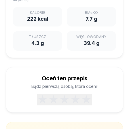
KALORIE
BIAŁKO
222 kcal
7.7 g
TŁUSZCZ
WĘGLOWODANY
4.3 g
39.4 g
Oceń ten przepis
Bądź pierwszą osobą, która oceni!
★
★
★
★
★