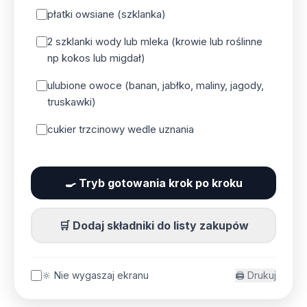
płatki owsiane (szklanka)
2 szklanki wody lub mleka (krowie lub roślinne
np kokos lub migdał)
ulubione owoce (banan, jabłko, maliny, jagody,
truskawki)
cukier trzcinowy wedle uznania
🍳 Tryb gotowania krok po kroku
🛒 Dodaj składniki do listy zakupów
🔆 Nie wygaszaj ekranu
🖨️ Drukuj