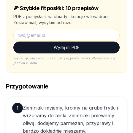
🍕
Szybkie fit posiłki: 10 przepisów
PDF z pomysłami na obiady i kolacje w kwadrans.
Zostaw mail, wysyłam od razu.
Wyślij mi PDF
Zapisując się akceptujesz
politykę prywatności
. Wypiszesz się
jednym klikiem.
Przygotowanie
Ziemniaki myjemy, kroimy na grube frytki i
1
wrzucamy do miski. Ziemniaki polewamy
oliwą, dodajemy parmezan, przyprawy i
bardzo dokładnie mieszamy.