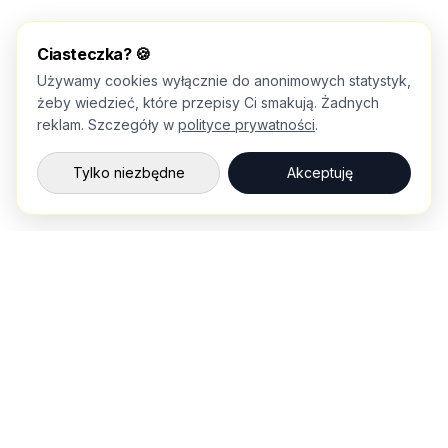
Ciasteczka? 🍪
Używamy cookies wyłącznie do anonimowych statystyk,
żeby wiedzieć, które przepisy Ci smakują. Żadnych
reklam. Szczegóły w
polityce prywatności
.
Tylko niezbędne
Akceptuję
💌
Nowe przepisy prosto na maila
Co dwa tygodnie: nowości z rolek i sezonowe pomysły.
Zapisuję się