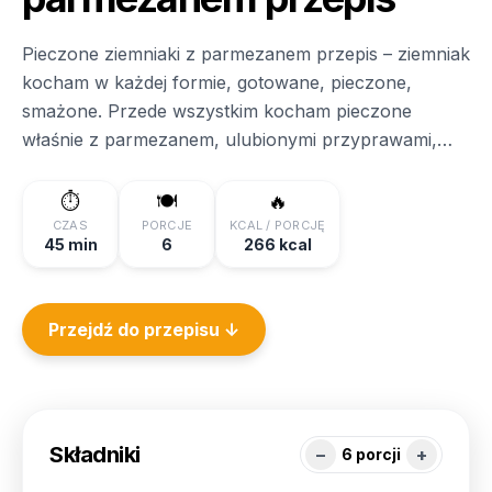
Pieczone ziemniaki z parmezanem przepis – ziemniak
kocham w każdej formie, gotowane, pieczone,
smażone. Przede wszystkim kocham pieczone
właśnie z parmezanem, ulubionymi przyprawami,
szczególnie papryką wędzoną. Bez wątpienia
ziemniaki są produktem, który wszyscy uwielbiają i
⏱️
🍽️
🔥
często jedzą. Bezsprzecznie ziemniaczki to miłość,
CZAS
PORCJE
KCAL / PORCJĘ
45 min
6
266 kcal
możemy z nich zrobić kluski, kopytka, knedle,
gnocchi, placki, placki ziemniaczane. pyzy, moskole,
krokiety …
Przejdź do przepisu ↓
Składniki
−
+
6
porcji