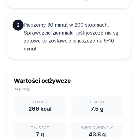
Pieczemy 30 minut w 200 stopniach.
2
Sprawdźcie ziemniaki, jeśli jeszcze nie są
gotowe to zostawcie je jeszcze na 5-10
minut.
Wartości odżywcze
na porcję
KALORIE
BIAŁKO
266 kcal
7.5 g
TŁUSZCZ
WĘGLOWODANY
7 g
43.8 g