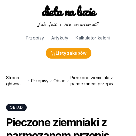
dieta na luzie
jak jeść i nie zwariować?
Przepisy
Artykuły
Kalkulator kalorii
Listy zakupów
Strona
Pieczone ziemniaki z
Przepisy
Obiad
główna
parmezanem przepis
OBIAD
Pieczone ziemniaki z
parmezanem przepis